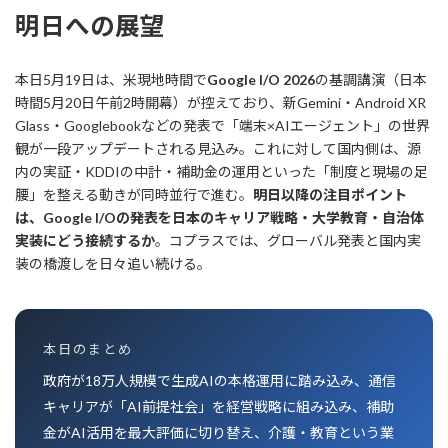
明日への展望
本日5月19日は、米現地時間で
Google I/O 2026
の基調講演（日本
時間5月20日午前2時開幕）が控えており、新Gemini・Android XR
Glass・Googlebookなどの発表で「端末×AIエージェント」の世界
観が一段アップデートされる見込み。これに対して国内側は、源
内の実証・KDDIの中計・補助金の運用といった「制度と現場の足
腰」を整える動きが同時並行で進む。
明日以降の注目ポイント
は、Google I/Oの発表を日本のキャリア戦略・大学教育・自治体
実装にどう接続するか
。コプラスでは、グローバル発表と国内実
装の橋渡しを日々追い続ける。
本日のまとめ
政府が18万人規模で生成AIの本格運用に踏み込み、通信
キャリアが「AI前提社会」を経営戦略に組み込み、補助
金がAI活用を最大評価に切り替え、介護・教育という業