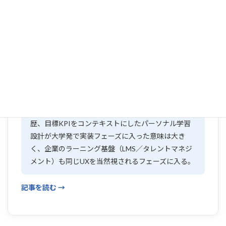
用を開始した。学生のシラバス閲覧履歴や成績、進路志望
と科目の関連性を踏まえ、AIが履修候補をパーソナライ
ズして提示する。大学による「学び全般での生成AI活
用」が、チャットボットの段階から学修設計そのものに踏
み込む象徴的な動きとなる。
コプラスの視点
大学のレコメンドAIは、企業の社内研修・キャリア
パス設計と同じ構造を持つ。スキルマップ、業務履
歴、目標KPIをコンテキストにしたパーソナル学習
設計が大学発で実装フェーズに入った意味は大き
く、企業のラーニング基盤（LMS／タレントマネジ
メント）も同じUXを当然視されるフェーズに入る。
記事を読む →