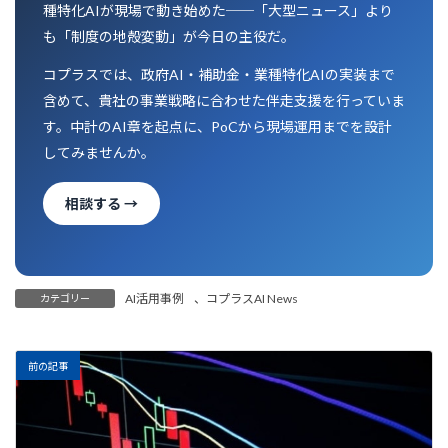
種特化AIが現場で動き始めた──「大型ニュース」より
も「制度の地殻変動」が今日の主役だ。
コプラスでは、政府AI・補助金・業種特化AIの実装まで
含めて、貴社の事業戦略に合わせた伴走支援を行っていま
す。中計のAI章を起点に、PoCから現場運用までを設計
してみませんか。
相談する →
AI活用事例
、
コプラスAI News
カテゴリー
前の記事