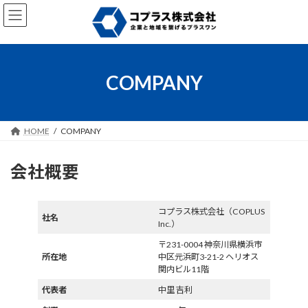
コ
ナ
ン
ビ
テ
ゲ
ン
ー
ツ
シ
へ
ョ
COMPANY
ス
ン
キ
に
ッ
移
プ
動
HOME
COMPANY
会社概要
コプラス株式会社（COPLUS
社名
Inc.）
〒231-0004 神奈川県横浜市
所在地
中区元浜町3-21-2 ヘリオス
関内ビル11階
代表者
中里 吉利