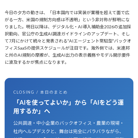
今日の夕方の動きは、「日本国内では実装が業種を超えて面で広
がる一方、米国の規制方向感は不透明」という非対称が鮮明にな
りました。明日以降は、デジタル化・AI導入補助金2026の追加採
択動向、官公庁の生成AI調達ガイドラインのアップデート、そし
て7月にかけて続々と発表される"AIエージェント常駐型"バックオ
フィスSaaSの提供スケジュールが注目です。海外側では、米連邦
と州のAI規制の摩擦が、生成AI出力の表示義務やモデル開示要件
に波及するかが焦点になります。
CLOSING / 本日のまとめ
「AIを使ってよいか」から「AIをどう運
用するか」へ
公共調達・中小企業のバックオフィス・農業の現場・
社内ヘルプデスクと、舞台は完全にバラバラながら、