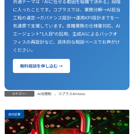
共通テーマは「AIに任せる範囲を組織で決める」段階
に入ったことです。コプラスでは、業務分解→AI担当
工程の選定→ガバナンス設計→運用KPI設計までを一
気通貫で支援しています。直轄業務の仕様書対応、AI
エージェント"1人目"の起用、生成AIによるバックオ
フィスの再設計など、具体的な相談ベースでお声がけ
ください。
無料相談を申し込む →
AI法規制
、
コプラスAI News
カテゴリー
前の記事