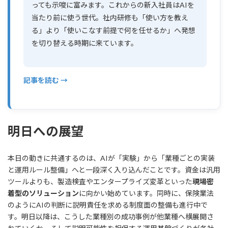
っても示唆に富みます。これからの新入社員はAIを
当たり前に使う世代。社内研修も「使い方を教え
る」より「使いこなす前提で何を任せるか」へ発想
を切り替える時期に来ています。
記事を読む →
明日への展望
本日の動きに共通するのは、AIが「実験」から「業種ごとの実装
と運用ルール整備」へと一段深く入り込んだことです。資金は汎用
ツールよりも、製造検査やエンタープライズ変革といった
現場密
着型のソリューション
に向かい始めています。同時に、保険業法
のようにAIの判断に説明責任を求める制度面の整備も進行中で
す。明日以降は、こうした業種別の成功事例が他業種へ横展開さ