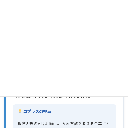
⑤ 文科省後援「教育AIサミット
2026」開催を発表
ソース: ReseEd（リシード） ｜ 2026年6月3日
教育AI活用協会は、文部科学省が後援する「教育AIサミ
ット2026」を2026年8月7日に衆議院第一議員会館で開催
すると発表しました。教育関係者・行政・企業・学生・
保護者など立場を超えた参加者が集い、生成AIの教育現
場での活用について議論と実践共有を行う全国規模のフ
ォーラムです。参加費は無料（事前申込・抽選制）。教
育分野でも「使うかどうか」ではなく「どう活かすか」
へと議論が移っている流れを示しています。
コプラスの視点
教育現場のAI活用論は、人材育成を考える企業にと