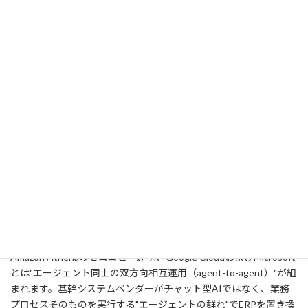
SOURCE: SAP News Center / Constellation Research / Techzine ／ 公開
日: 2026年5月13日
SAPは現地時間5月13日、年次イベントSAP Sapphire 2026の基調
講演で「Autonomous Enterprise」構想を発表しました。SAP
Business AI Platform（Business Technology Platform、Business
Data Cloud、Business AIを統合）と、業務を自走で実行する
「SAP Autonomous Suite」、そして新しいユーザー体験を組み合
わせ、財務・サプライチェーン・調達・人事・顧客体験の領域に
50を超える「Joule Assistants」と200を超える専門エージェント
を展開する内容です。さらに、エンタープライズ規模でエージェン
トを開発・運用する「Joule Studio」も新たに発表されました。
注目点はパートナーシップの広がりです。AnthropicのClaudeが人
事・調達・サプライチェーン領域のJouleエージェントの基盤モデ
ル候補として位置付けられ、AWSとはBusiness Data Cloudと
Amazon Athenaのゼロコピー連携、Google CloudおよびMicrosoft
とは"エージェント同士の双方向相互運用（agent-to-agent）"が組
まれます。基幹システムベンダーがチャット型AIではなく、業務
プロセスそのものを実行する"エージェントの群れ"でERPを置き換