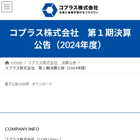
コ
ナ
ン
ビ
テ
ゲ
ン
ー
ツ
シ
コプラス株式会社 第１期決算
へ
ョ
ス
ン
公告（2024年度）
キ
に
ッ
移
プ
動
HOME
コプラス株式会社 決算公告
コプラス株式会社 第１期決算公告（2024年度）
電子公告2024年
ダウンロード
COMPANY INFO
コプラス株式会社（COPLUS Inc.）