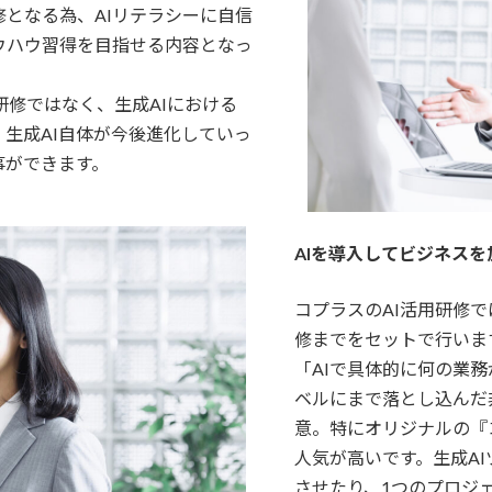
となる為、AIリテラシーに自信
ウハウ習得を目指せる内容となっ
た研修ではなく、生成AIにおける
生成AI自体が今後進化していっ
事ができます。
AIを導入してビジネス
コプラスのAI活用研修
修までをセットで行いま
「AIで具体的に何の業
ベルにまで落とし込んだ
意。特にオリジナルの『
人気が高いです。生成A
させたり、1つのプロジ