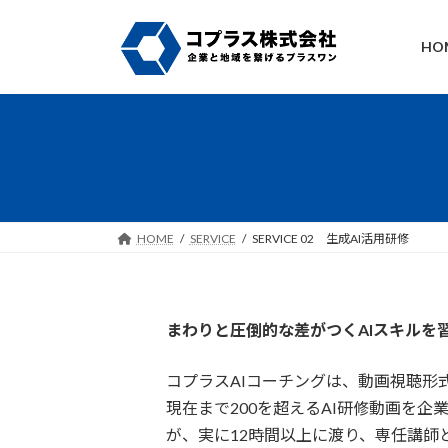
コ
ナ
ン
ビ
HO
テ
ゲ
ン
ー
ツ
シ
へ
ョ
ス
ン
キ
に
ッ
移
プ
動
HOME
SERVICE
SERVICE 02 生成AI活用研修
まわりと圧倒的な差がつくAIスキルを
コプラスAIコーチングは、動画視聴形
現在まで200を超えるAI研修動画を
が、実に12時間以上に渡り、専任講師